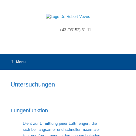
Skip
to
content
+43 (03152) 31 11
Menu
Untersuchungen
Lungenfunktion
Dient zur Ermittlung jener Luftmengen, die
sich bei langsamer und schneller maximaler
Ein- und Ausatmung in den Lungen befinden.