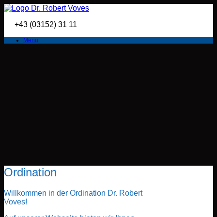
Skip
to
+43 (03152) 31 11
content
Menu
Ordination
Willkommen in der Ordination Dr. Robert
Voves!