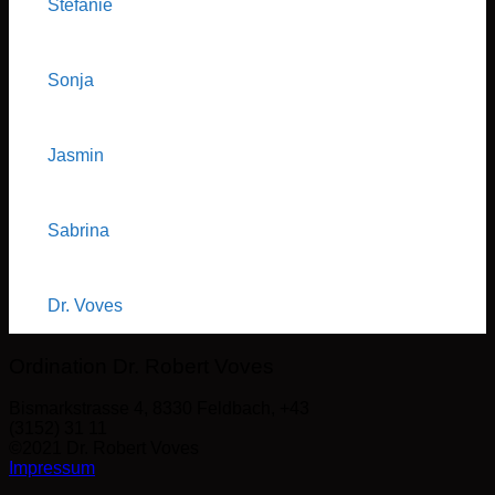
Stefanie
Sonja
Jasmin
Sabrina
Dr. Voves
Ordination Dr. Robert Voves
Bismarkstrasse 4, 8330 Feldbach, +43
(3152) 31 11
©2021 Dr. Robert Voves
Impressum